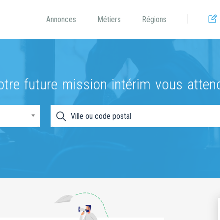
Annonces
Métiers
Régions
otre future mission intérim vous attend
Ville ou code postal